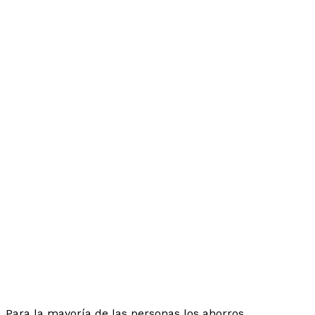
Para la mayoría de las personas los ahorros